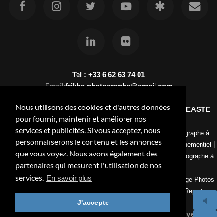
Tel : +33 6 62 63 74 01
Email:
frikha.photographe@gmail.com
Nous utilisons des cookies et d'autres données
kfrikha.com - KHALED FRIKHA PHOTOGRAPHE VIDEASTE
pour fournir, maintenir et améliorer nos
LORRAINE NANCY
services et publicités. Si vous acceptez, nous
|
|
Photographe en Lorraine
Photographe à Nancy-Portrait
Photographe à
personnaliserons le contenu et les annonces
|
|
Nancy-Reportage Mariage
Photographe à Nancy-Reportage événementiel
que vous voyez. Nous avons également des
|
|
Photographe à Nancy-Reportage industriel
Photos nature
Photographe à
partenaires qui mesurent l'utilisation de nos
Nancy-Photographe culinaire
services.
En savoir plus
|
|
Vidéaste professionnel Nancy
Retouches Photos
Tarifs Reportage Photos
|
|
|
Nancy
Montage videos
Visite virtuelle
Photographe a Lorraine-Reportage
J'accepte
Hôtellerie:chambres, extérieur, réception et restaurants
© Copyright 2025 KHALED FRIKHA-All Rights Reserved